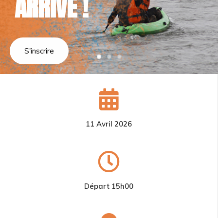
ARRIVE !
ARRIVE !
ARRIVE !
S'inscrire
11 Avril 2026
Départ 15h00