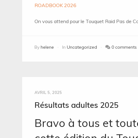
ROADBOOK 2026
On vous attend pour le Touquet Raid Pas de Cal
By
helene
In
Uncategorized
0 comments
AVRIL 5, 2025
Résultats adultes 2025
Bravo à tous et tout