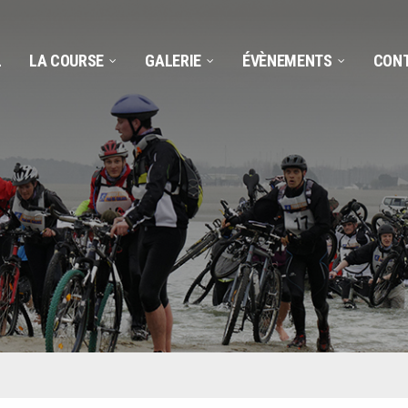
L
LA COURSE
GALERIE
ÉVÈNEMENTS
CON