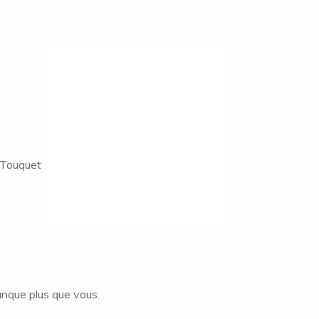
e Touquet
anque plus que vous.