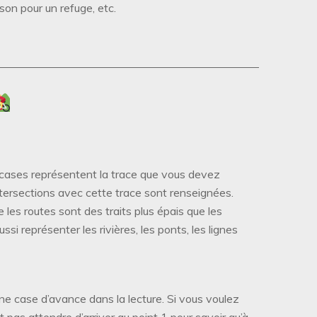
son pour un refuge, etc.
 cases représentent la trace que vous devez
intersections avec cette trace sont renseignées.
les routes sont des traits plus épais que les
ssi représenter les rivières, les ponts, les lignes
 une case d’avance dans la lecture. Si vous voulez
ut pas attendre d’arriver au point 1 pour savoir qu’à