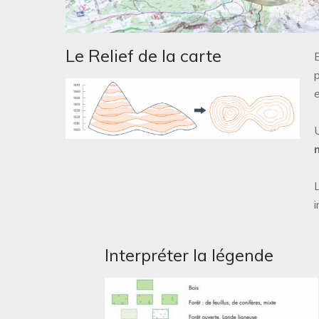
Le Relief de la carte
B
e
i
Interpréter la légende