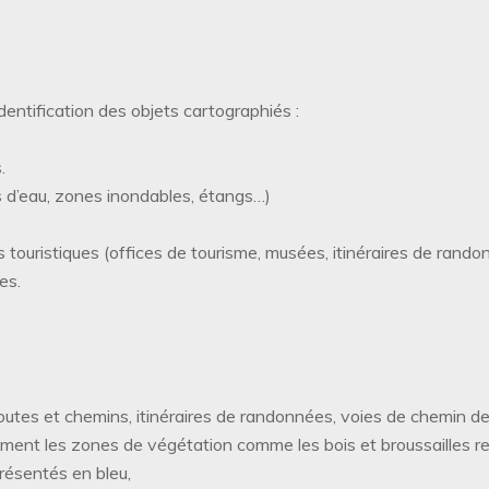
identification des objets cartographiés :
.
s d’eau, zones inondables, étangs…)
touristiques (offices de tourisme, musées, itinéraires de randonn
es.
outes et chemins, itinéraires de randonnées, voies de chemin de f
lement les zones de végétation comme les bois et broussailles r
résentés en bleu,