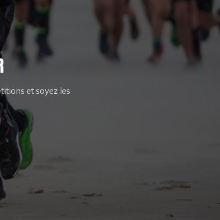
R
itions et soyez les