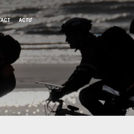
TACT
ACTU’