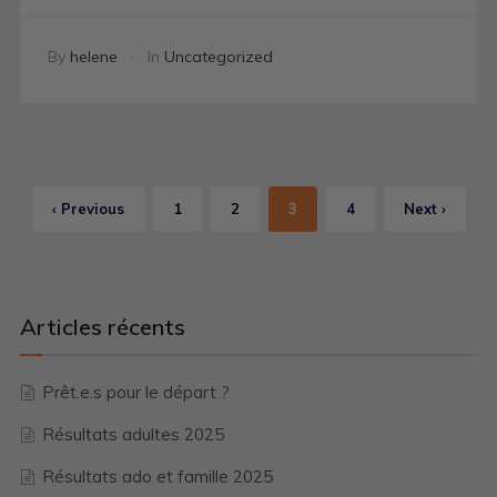
By
helene
In
Uncategorized
‹ Previous
1
2
3
4
Next ›
Articles récents
Prêt.e.s pour le départ ?
Résultats adultes 2025
Résultats ado et famille 2025