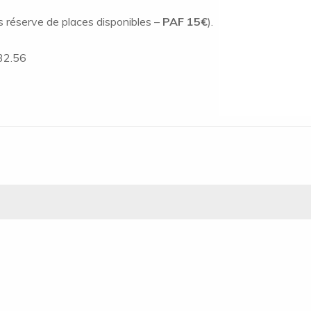
us réserve de places disponibles –
PAF 15€
).
32.56